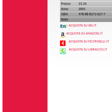
Prezzo
23.24
Anno
2001
ISBN
978-88-8273-027-7
Note
ACQUISTA SU IBS.IT
ACQUISTA SU AMAZON.IT
ACQUISTA SU FELTRINELLI.IT
ACQUISTA SU LIBRACCIO.IT