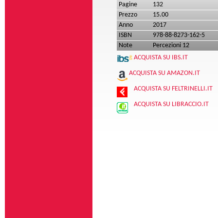
Pagine
132
Prezzo
15.00
Anno
2017
ISBN
978-88-8273-162-5
Note
Percezioni 12
ACQUISTA SU IBS.IT
ACQUISTA SU AMAZON.IT
ACQUISTA SU FELTRINELLI.IT
ACQUISTA SU LIBRACCIO.IT