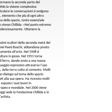
formano la seconda parte del
tido la visione complessiva
ticolare le conversazioni si svolgono
a, elemento che più di ogni altro
a dello spazio, tanto essenziale
 stesso Chillida: «Nel punto estremo
io silenziosamente. Ottenere la
simi scultori della seconda metà del
nei Paesi Baschi, abbandona presto
eramente all’arte. Nel 1948 si
culture in gesso. Nel 1951 torna
 il ferro, dando avvio a una nuova
guaggio espressivo attraverso l’uso
o, dalla terra cotta al cemento. Molti
e un dialogo sul tema dello spazio
sati alla sua opera. Ha ricevuto molti
esposto i suoi lavori in
uropeo e mondiale. Nel 2000 viene
oggi sede la Fondazione Chillida e in
’artista.