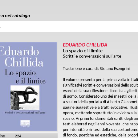
ca nel catalogo
a
EDUARDO CHILLIDA
Lo spazio e il limite
Scritti e conversazioni sull'arte
Traduzione e cura di: Stefano Esengrini
Il volume presenta per la prima volta in Ita
significativi scritti e conversazioni dello sc
esordi della sua riflessione filosofica agli es
di uomo. Considerato uno dei maestri della
a scultori della portata di Alberto Giacomet
pagine suggestive e a tratti evocative, illust
opera, mettendo soprattutto in evidenza la 
spazio. Ai primi fondamentali scritti degli 
testi elaborati negli anni Novanta, che ra
per intensità e sintesi, della sua costantem
di fondo, poetiche ed estetiche, della prop
ine
224