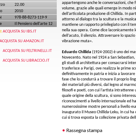
appartengono anche le conversazioni, che 
zzo
22.00
volume, grazie alle quali emerge in modo ni
o
2010
dell’articolata produzione di Chillida. In par
N
978-88-8273-119-9
attorno al dialogo tra la scultura e la music
e
Il Pensiero dell'arte 12
mantiene un rapporto privilegiato con il tem
nella sua opera. Come dice laconicamente lo
ACQUISTA SU IBS.IT
dell’acuto, il silenzio. Attraversare lo spaz
ACQUISTA SU AMAZON.IT
vibrazione muta».
ACQUISTA SU FELTRINELLI.IT
​Eduardo Chillida
(1924-2002) è uno dei mas
Novecento. Nato nel 1924 a San Sebastian, 
ACQUISTA SU LIBRACCIO.IT
gli studi di architettura per consacrarsi int
trasferisce a Parigi, ove realizza le prime s
definitivamente in patria e inizia a lavorare
fase che lo condurrà a trovare il proprio lin
dei materiali più diversi, dal legno al marm
filosofi e poeti, con cui l’artista intrattenn
quale origine della scultura, si sono interes
riconoscimenti a livello internazionale ed ha 
numerosissime mostre personali a livello e
inaugurato il Museo Chillida-Leku, in cui ha 
cui si trova esposta la collezione privata dell
Rassegna stampa