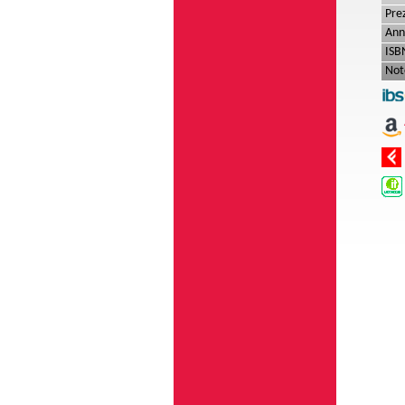
Pre
Ann
ISB
Not