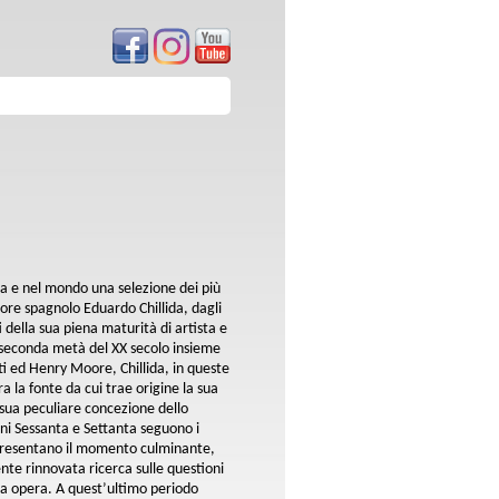
lia e nel mondo una selezione dei più
ultore spagnolo Eduardo Chillida, dagli
iti della sua piena maturità di artista e
 seconda metà del XX secolo insieme
ti ed Henry Moore, Chillida, in queste
ra la fonte da cui trae origine la sua
sua peculiare concezione dello
anni Sessanta e Settanta seguono i
ppresentano il momento culminante,
ente rinnovata ricerca sulle questioni
ria opera. A quest’ultimo periodo