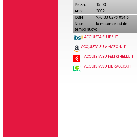
Prezzo
15.00
Anno
2002
ISBN
978-88-8273-034-5
Note
la metamorfosi del
tempo nuovo
ACQUISTA SU IBS.IT
ACQUISTA SU AMAZON.IT
ACQUISTA SU FELTRINELLI.IT
ACQUISTA SU LIBRACCIO.IT