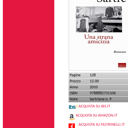
Pagine
128
Prezzo
12.00
Anno
2010
ISBN
9788882731106
Note
Sartriana n. 9
ACQUISTA SU IBS.IT
ACQUISTA SU AMAZON.IT
ACQUISTA SU FELTRINELLI.IT