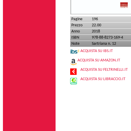
Pagine
196
Prezzo
22.00
Anno
2018
ISBN
978-88-8273-169-4
Note
Sartriana n. 12
ACQUISTA SU IBS.IT
ACQUISTA SU AMAZON.IT
ACQUISTA SU FELTRINELLI.IT
ACQUISTA SU LIBRACCIO.IT