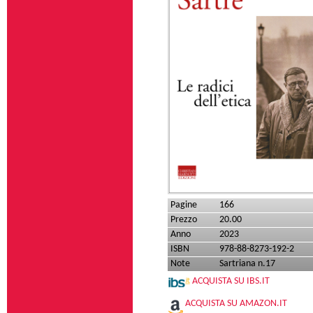
Pagine
166
Prezzo
20.00
Anno
2023
ISBN
978-88-8273-192-2
Note
Sartriana n.17
ACQUISTA SU IBS.IT
ACQUISTA SU AMAZON.IT