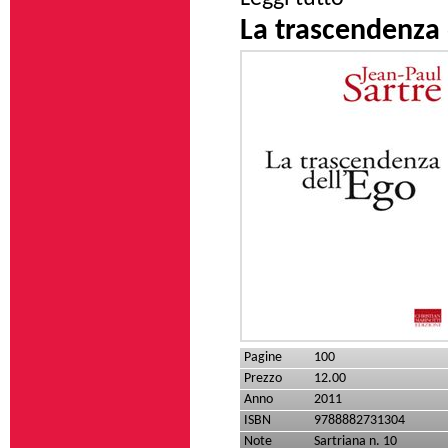
La trascendenza 
Pagine
100
Prezzo
12.00
Anno
2011
ISBN
9788882731304
Note
Sartriana n. 10