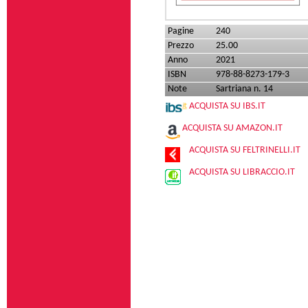
Pagine
240
Prezzo
25.00
Anno
2021
ISBN
978-88-8273-179-3
Note
Sartriana n. 14
ACQUISTA SU IBS.IT
ACQUISTA SU AMAZON.IT
ACQUISTA SU FELTRINELLI.IT
ACQUISTA SU LIBRACCIO.IT