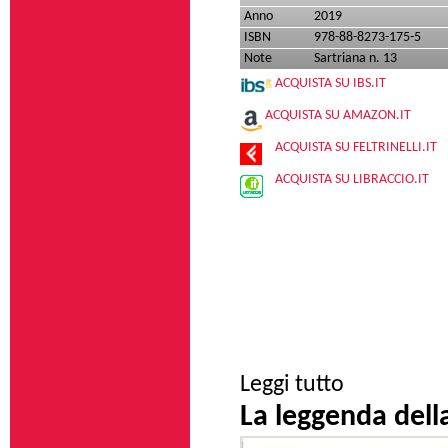
Anno
2019
ISBN
978-88-8273-175-5
Note
Sartriana n. 13
ACQUISTA SU IBS.IT
ACQUISTA SU AMAZON.IT
ACQUISTA SU FELTRINELLI.IT
ACQUISTA SU LIBRACCIO.IT
su Bariona o il gio
Leggi tutto
La leggenda della