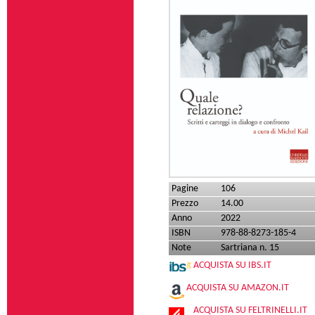
Pagine
106
Prezzo
14.00
Anno
2022
ISBN
978-88-8273-185-4
Note
Sartriana n. 15
ACQUISTA SU IBS.IT
ACQUISTA SU AMAZON.IT
ACQUISTA SU FELTRINELLI.IT