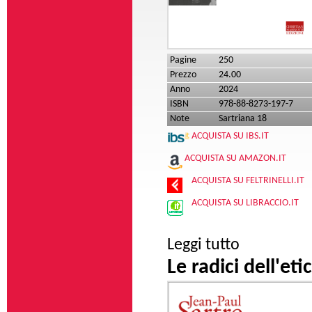
Pagine
250
Prezzo
24.00
Anno
2024
ISBN
978-88-8273-197-7
Note
Sartriana 18
ACQUISTA SU IBS.IT
ACQUISTA SU AMAZON.IT
ACQUISTA SU FELTRINELLI.IT
ACQUISTA SU LIBRACCIO.IT
su Il colonialismo 
Leggi tutto
Le radici dell'eti