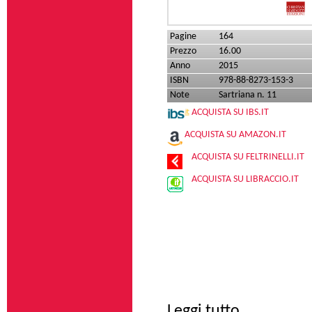
Pagine
164
Prezzo
16.00
Anno
2015
ISBN
978-88-8273-153-3
Note
Sartriana n. 11
ACQUISTA SU IBS.IT
ACQUISTA SU AMAZON.IT
ACQUISTA SU FELTRINELLI.IT
ACQUISTA SU LIBRACCIO.IT
su Marxismo e sogg
Leggi tutto