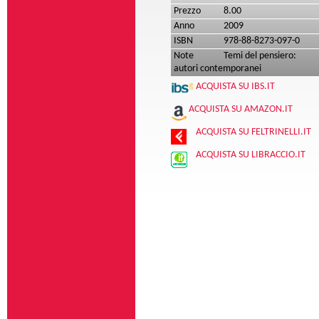
Prezzo
8.00
Anno
2009
ISBN
978-88-8273-097-0
Note
Temi del pensiero:
autori contemporanei
ACQUISTA SU IBS.IT
ACQUISTA SU AMAZON.IT
ACQUISTA SU FELTRINELLI.IT
ACQUISTA SU LIBRACCIO.IT