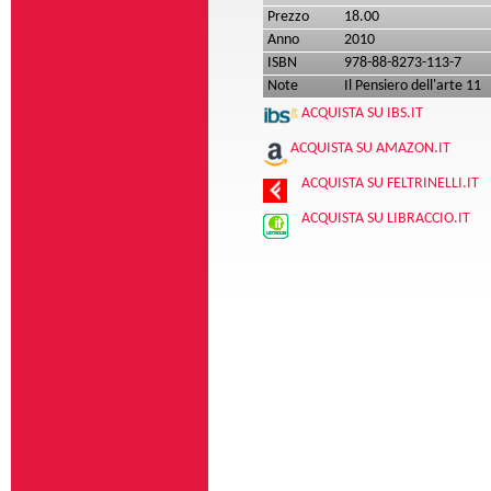
Prezzo
18.00
Anno
2010
ISBN
978-88-8273-113-7
Note
Il Pensiero dell'arte 11
ACQUISTA SU IBS.IT
ACQUISTA SU AMAZON.IT
ACQUISTA SU FELTRINELLI.IT
ACQUISTA SU LIBRACCIO.IT