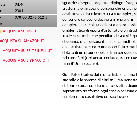
sguardo: disegna, progetta, dipinge, fotogr
zzo
28.40
trasforma ogni cosa o persona che entra ne
o
2001
costitutivo del suo lavoro. I GOI-Komplex, 
N
978-88-8273-012-3
contenere da poche decine a migliaia di imm
e
completa e articolata della sua opera. Ess
emblematico di opera d’arte totale e introd
ACQUISTA SU IBS.IT
Tra le caratteristiche peculiari di GOI vi è q
ACQUISTA SU AMAZON.IT
decennio, una personalità artistica multipla. 
che l’artista ha creato uno dopo l’altro svar
ACQUISTA SU FELTRINELLI.IT
dotato di un proprio look e di un pensiero 
Schrumpfgoi (Goi-accartocciato), Bernd Has
ACQUISTA SU LIBRACCIO.IT
man (l’Uomo occhio).
Goi
(Peter Goitowski) è un’artista cha ama f
suo stile è la somma di altri stili, ma nonost
dal primo sguardo: disegna, progetta, dipi
soprattutto trasforma ogni cosa o persona c
un elemento costitutivo del suo lavoro.