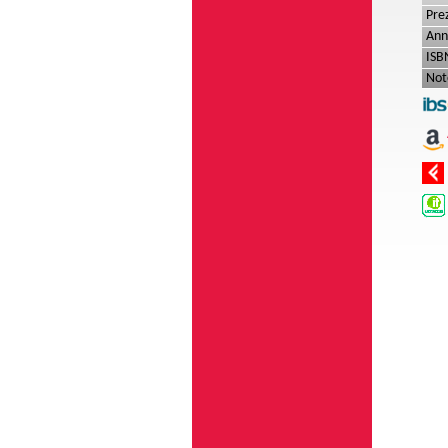
Pre
Ann
ISB
Not