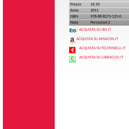
Prezzo
16.50
Anno
2011
ISBN
978-88-8273-125-0
Note
Percezioni 3
ACQUISTA SU IBS.IT
ACQUISTA SU AMAZON.IT
ACQUISTA SU FELTRINELLI.IT
ACQUISTA SU LIBRACCIO.IT