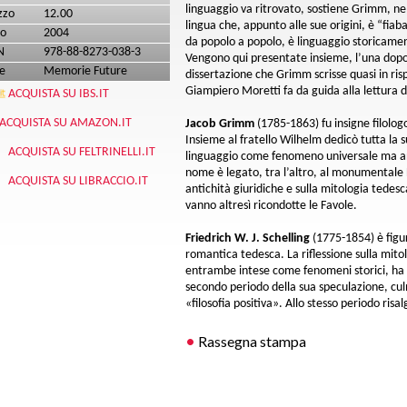
linguaggio va ritrovato, sostiene Grimm, ne
zzo
12.00
lingua che, appunto alle sue origini, è “fiaba
o
2004
da popolo a popolo, è linguaggio storicam
N
978-88-8273-038-3
Vengono qui presentate insieme, l’una dopo l
e
Memorie Future
dissertazione che Grimm scrisse quasi in ris
Giampiero Moretti fa da guida alla lettura di 
ACQUISTA SU IBS.IT
ACQUISTA SU AMAZON.IT
Jacob Grimm
(1785-1863) fu insigne filolog
Insieme al fratello Wilhelm dedicò tutta la su
ACQUISTA SU FELTRINELLI.IT
linguaggio come fenomeno universale ma anc
nome è legato, tra l’altro, al monumentale Di
ACQUISTA SU LIBRACCIO.IT
antichità giuridiche e sulla mitologia tedesc
vanno altresì ricondotte le Favole.
Friedrich W. J. Schelling
(1775-1854) è figura
romantica tedesca. La riflessione sulla mitol
entrambe intese come fenomeni storici, ha o
secondo periodo della sua speculazione, cul
«filosofia positiva». Allo stesso periodo ris
Rassegna stampa