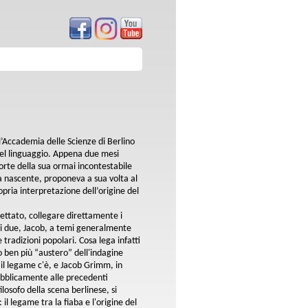
’Accademia delle Scienze di Berlino
 del linguaggio. Appena due mesi
rte della sua ormai incontestabile
a nascente, proponeva a sua volta al
pria interpretazione dell’origine del
spettato, collegare direttamente i
dei due, Jacob, a temi generalmente
 tradizioni popolari. Cosa lega infatti
lo ben più “austero” dell'indagine
e il legame c'è, e Jacob Grimm, in
ubblicamente alle precedenti
osofo della scena berlinese, si
l legame tra la fiaba e l'origine del