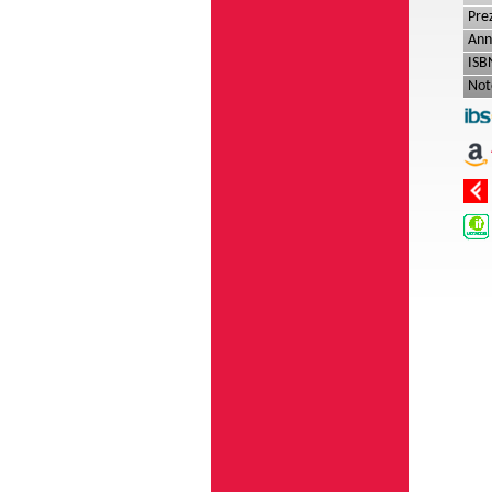
Pre
Ann
ISB
Not