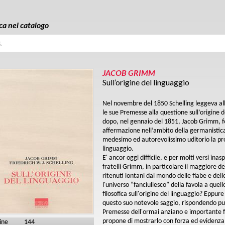
ca nel catalogo
a
JACOB GRIMM
Sull’origine del linguaggio
Nel novembre del 1850 Schelling leggeva all
le sue Premesse alla questione sull’origine
dopo, nel gennaio del 1851, Jacob Grimm, fo
affermazione nell’ambito della germanistic
medesimo ed autorevolissimo uditorio la pro
linguaggio.
E' ancor oggi difficile, e per molti versi ina
fratelli Grimm, in particolare il maggiore 
ritenuti lontani dal mondo delle fiabe e delle
l'universo “fanciullesco” della favola a quel
filosofica sull'origine del linguaggio? Eppur
questo suo notevole saggio, rispondendo p
Premesse dell'ormai anziano e importante fil
propone di mostrarlo con forza ed evidenza: i
ine
144