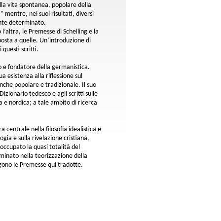
lla vita spontanea, popolare della
” mentre, nei suoi risultati, diversi
ente determinato.
’altra, le Premesse di Schelling e la
posta a quelle. Un’introduzione di
questi scritti.
o e fondatore della germanistica.
a esistenza alla riflessione sul
he popolare e tradizionale. Il suo
zionario tedesco e agli scritti sulle
a e nordica; a tale ambito di ricerca
 centrale nella filosofia idealistica e
ogia e sulla rivelazione cristiana,
ccupato la quasi totalità del
minato nella teorizzazione della
algono le Premesse qui tradotte.