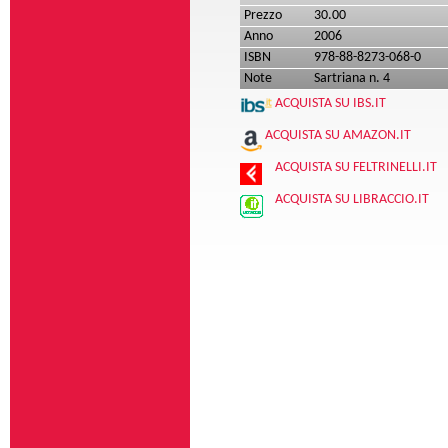
Prezzo
30.00
Anno
2006
ISBN
978-88-8273-068-0
Note
Sartriana n. 4
ACQUISTA SU IBS.IT
ACQUISTA SU AMAZON.IT
ACQUISTA SU FELTRINELLI.IT
ACQUISTA SU LIBRACCIO.IT