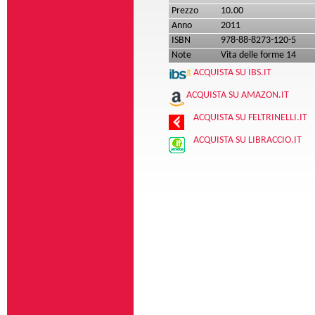
Prezzo
10.00
Anno
2011
ISBN
978-88-8273-120-5
Note
Vita delle forme 14
ACQUISTA SU IBS.IT
ACQUISTA SU AMAZON.IT
ACQUISTA SU FELTRINELLI.IT
ACQUISTA SU LIBRACCIO.IT