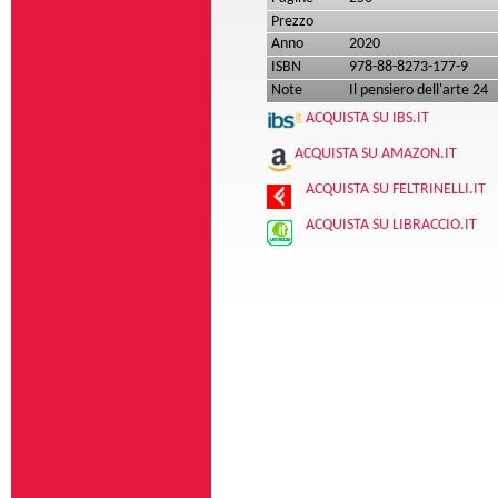
Prezzo
Anno
2020
ISBN
978-88-8273-177-9
Note
Il pensiero dell'arte 24
ACQUISTA SU IBS.IT
ACQUISTA SU AMAZON.IT
ACQUISTA SU FELTRINELLI.IT
ACQUISTA SU LIBRACCIO.IT