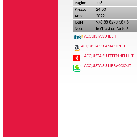
Pagine
228
Prezzo
24.00
Anno
2022
ISBN
978-88-8273-187-8
Note
le Chiavi dell'arte 3
ACQUISTA SU IBS.IT
ACQUISTA SU AMAZON.IT
ACQUISTA SU FELTRINELLI.IT
ACQUISTA SU LIBRACCIO.IT