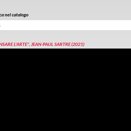
ca nel catalogo
a
NSARE L'ARTE", JEAN-PAUL SARTRE (2021)