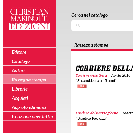
Salta al contenuto principale
Skip to navigation
Cerca nel catalogo
Cerca
Rassegna stampa
Editore
Catalogo
Autori
Corriere della Sera
Aprile 2010
Rassegna stampa
"Si conobbero a 15 anni"
Librerie
Acquisti
Approfondimenti
Corriere del Mezzogiorno
Marzo
Iscrizione newsletter
"Bioetica Paolozzi"