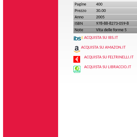
Pagine
400
Prezzo
30.00
Anno
2005
ISBN
978-88-8273-059-8
Note
Vita delle forme 5
ACQUISTA SU IBS.IT
ACQUISTA SU AMAZON.IT
ACQUISTA SU FELTRINELLI.IT
ACQUISTA SU LIBRACCIO.IT