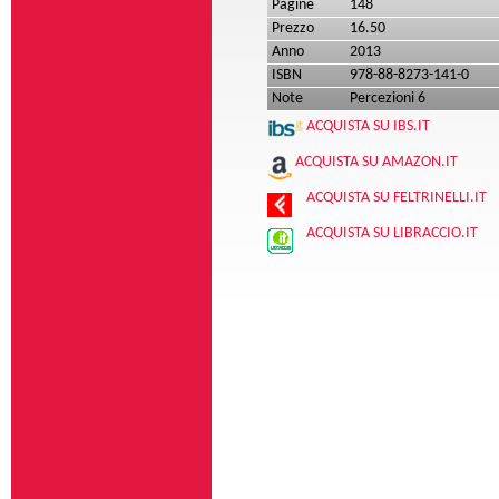
Pagine
148
Prezzo
16.50
Anno
2013
ISBN
978-88-8273-141-0
Note
Percezioni 6
ACQUISTA SU IBS.IT
ACQUISTA SU AMAZON.IT
ACQUISTA SU FELTRINELLI.IT
ACQUISTA SU LIBRACCIO.IT