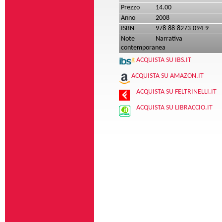
Prezzo
14.00
Anno
2008
ISBN
978-88-8273-094-9
Note
Narrativa
contemporanea
ACQUISTA SU IBS.IT
ACQUISTA SU AMAZON.IT
ACQUISTA SU FELTRINELLI.IT
ACQUISTA SU LIBRACCIO.IT