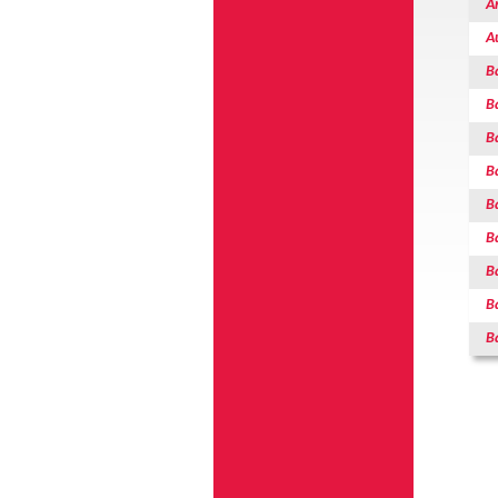
A
A
B
B
B
B
B
B
B
B
B
Pag