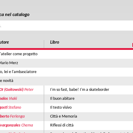
ca nel catalogo
a
utore
Libro
'atelier come progetto
Mario Merz
o, lei e l'ambasciatore
e novità
OI (Goitowski)
Peter
I'm so fast, babe! I'm a skateborder
balos
Iñaki
Il buon abitare
gosti
Stefano
Il testo visivo
lberto
Ferlenga
Città e Memoria
lvargonzales
Chema
Riflessi di città