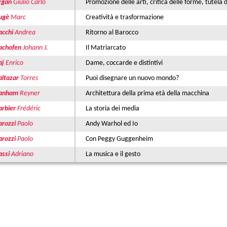
rgan
Giulio Carlo
Promozione delle arti, critica delle forme, tutela 
ugè
Marc
Creatività e trasformazione
acchi
Andrea
Ritorno al Barocco
achofen
Johann J.
Il Matriarcato
aj
Enrico
Dame, coccarde e distintivi
altazar
Torres
Puoi disegnare un nuovo mondo?
anham
Reyner
Architettura della prima età della macchina
arbier
Frédéric
La storia dei media
arozzi
Paolo
Andy Warhol ed Io
arozzi
Paolo
Con Peggy Guggenheim
assi
Adriano
La musica e il gesto
ine