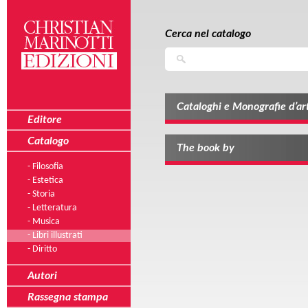
Salta al contenuto principale
Skip to navigation
Cerca nel catalogo
Cerca
Cataloghi e Monografie d’art
Editore
Catalogo
The book by
- Filosofia
- Estetica
- Storia
- Letteratura
- Musica
- Libri illustrati
- Diritto
Autori
Rassegna stampa