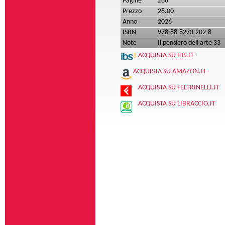
Pagine
288
Prezzo
28.00
Anno
2026
ISBN
978-88-8273-202-8
Note
Il pensiero dell'arte 33
ACQUISTA SU IBS.IT
ACQUISTA SU AMAZON.IT
ACQUISTA SU FELTRINELLI.IT
ACQUISTA SU LIBRACCIO.IT