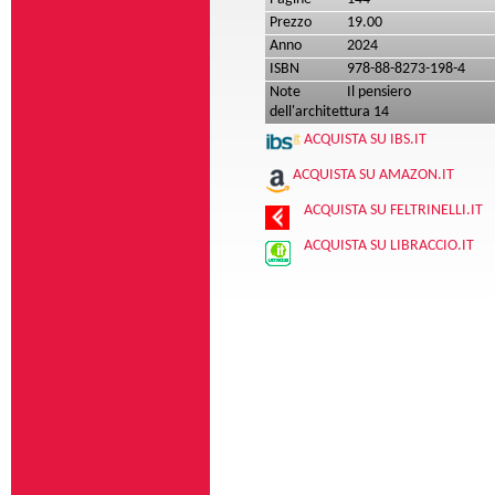
Prezzo
19.00
Anno
2024
ISBN
978-88-8273-198-4
Note
Il pensiero
dell'architettura 14
ACQUISTA SU IBS.IT
ACQUISTA SU AMAZON.IT
ACQUISTA SU FELTRINELLI.IT
ACQUISTA SU LIBRACCIO.IT