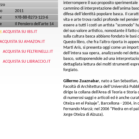
interrompere il suo proposito sperimentale p
zzo
cammino di interpretazione dell’anima bas
o
2011
difesa dell’identità popolare basca. Il carat
N
978-88-8273-123-6
vita e arte trova radici profonde nel pensiero
e
Il Pensiero dell'arte 14
essere a tutti i costi un artista “scomodo” 
del suo valore artistico, nonostante il fatto 
ACQUISTA SU IBS.IT
sulla cultura basca abbiano fondato le basi d
ACQUISTA SU AMAZON.IT
Questo libro, che fra l’altro riporta in appe
Martí Arís, si presenta oggi come un impor
ACQUISTA SU FELTRINELLI.IT
dell’intera sua opera, analizzando nel detta
basco, sottoponendole ad una interpretazion
ACQUISTA SU LIBRACCIO.IT
dettagliata lettura dei molti strumenti espr
forgiato.
Gillermo Zuaznabar
, nato a San Sebastian
Facoltà di Architettura dell’Università Pubb
dirige la collana dell’Area di Teoria e Storia 
di numerosi saggi e articoli ed è anche curat
Oteiza en el Paisaje”, Barcellona - 2004, in
Fernando Marzá; nel 2006 “Piedra en el pa
Jorge Oteiza di Alzuza).