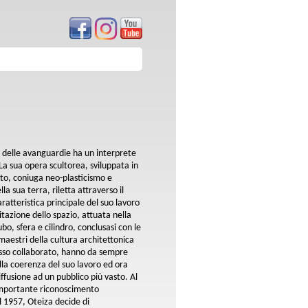
 delle avanguardie ha un interprete
La sua opera scultorea, sviluppata in
to, coniuga neo-plasticismo e
a sua terra, riletta attraverso il
ratteristica principale del suo lavoro
itazione dello spazio, attuata nella
o, sfera e cilindro, conclusasi con le
maestri della cultura architettonica
pesso collaborato, hanno da sempre
alla coerenza del suo lavoro ed ora
fusione ad un pubblico più vasto. Al
 importante riconoscimento
l 1957, Oteiza decide di