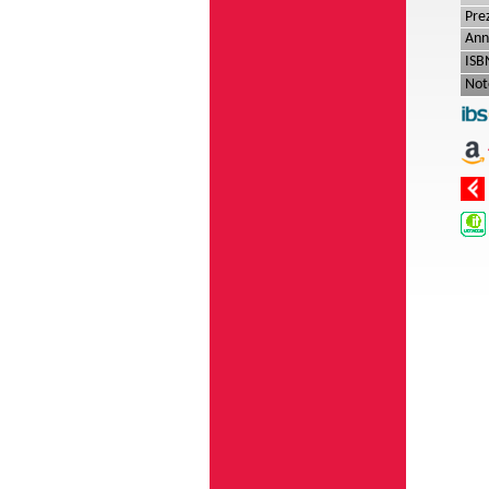
Pre
Ann
ISB
Not