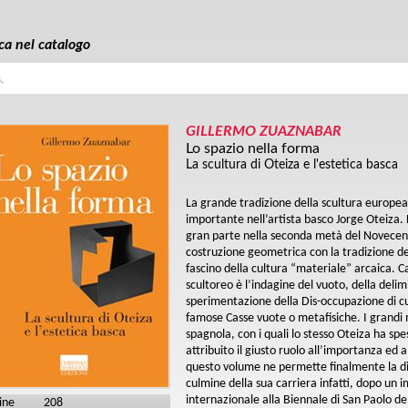
ca nel catalogo
a
GILLERMO ZUAZNABAR
Lo spazio nella forma
La scultura di Oteiza e l'estetica basca
La grande tradizione della scultura europea
importante nell’artista basco Jorge Oteiza. 
gran parte nella seconda metà del Novecen
costruzione geometrica con la tradizione dell
fascino della cultura “materiale” arcaica. Ca
scultoreo è l’indagine del vuoto, della delim
sperimentazione della Dis-occupazione di cub
famose Casse vuote o metafisiche. I grandi 
spagnola, con i quali lo stesso Oteiza ha s
attribuito il giusto ruolo all’importanza ed 
questo volume ne permette finalmente la dif
culmine della sua carriera infatti, dopo un
internazionale alla Biennale di San Paolo de
ine
208