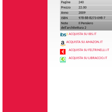
Pagine
240
Prezzo
22.00
Anno
2009
ISBN
978-88-8273-098-7
Note
Il Pensiero
dell'architettura 2
ACQUISTA SU IBS.IT
ACQUISTA SU AMAZON.IT
ACQUISTA SU FELTRINELLI.IT
ACQUISTA SU LIBRACCIO.IT