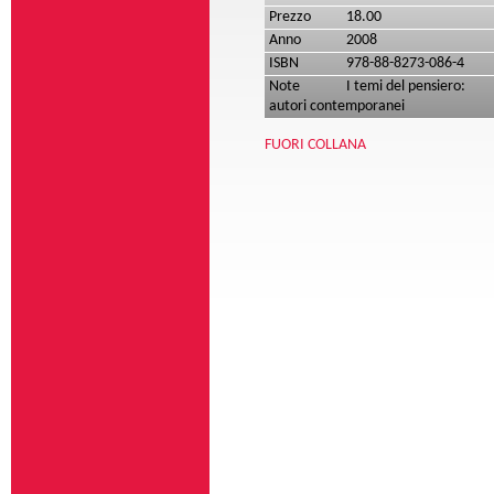
Prezzo
18.00
Anno
2008
ISBN
978-88-8273-086-4
Note
I temi del pensiero:
autori contemporanei
FUORI COLLANA