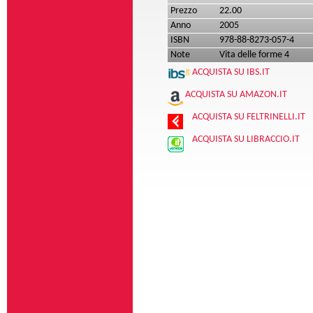
Prezzo
22.00
Anno
2005
ISBN
978-88-8273-057-4
Note
Vita delle forme 4
ACQUISTA SU IBS.IT
ACQUISTA SU AMAZON.IT
ACQUISTA SU FELTRINELLI.IT
ACQUISTA SU LIBRACCIO.IT