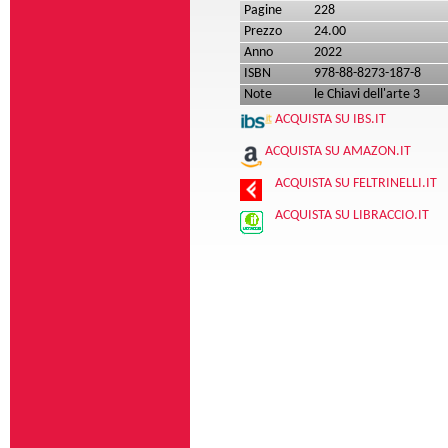
Pagine
228
Prezzo
24.00
Anno
2022
ISBN
978-88-8273-187-8
Note
le Chiavi dell'arte 3
ACQUISTA SU IBS.IT
ACQUISTA SU AMAZON.IT
ACQUISTA SU FELTRINELLI.IT
ACQUISTA SU LIBRACCIO.IT