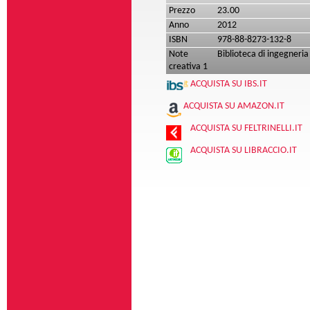
Prezzo
23.00
Anno
2012
ISBN
978-88-8273-132-8
Note
Biblioteca di ingegneria
creativa 1
ACQUISTA SU IBS.IT
ACQUISTA SU AMAZON.IT
ACQUISTA SU FELTRINELLI.IT
ACQUISTA SU LIBRACCIO.IT