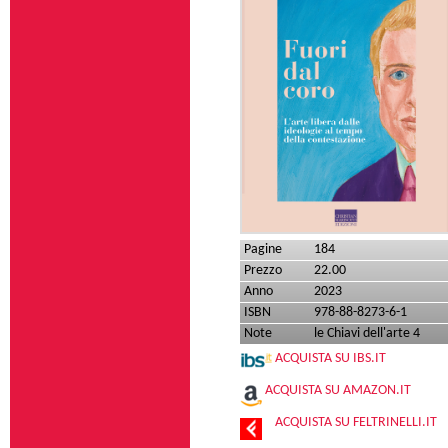
Pagine
184
Prezzo
22.00
Anno
2023
ISBN
978-88-8273-6-1
Note
le Chiavi dell'arte 4
ACQUISTA SU IBS.IT
ACQUISTA SU AMAZON.IT
ACQUISTA SU FELTRINELLI.IT