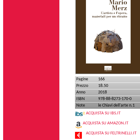
Pagine
166
Prezzo
18.50
Anno
2018
ISBN
978-88-8273-170-0
Note
le Chiavi dell'arte n.1
ACQUISTA SU IBS.IT
ACQUISTA SU AMAZON.IT
ACQUISTA SU FELTRINELLI.IT