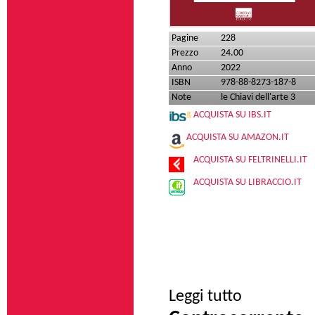
Pagine
228
Prezzo
24.00
Anno
2022
ISBN
978-88-8273-187-8
Note
le Chiavi dell'arte 3
ACQUISTA SU IBS.IT
ACQUISTA SU AMAZON.IT
ACQUISTA SU FELTRINELLI.IT
ACQUISTA SU LIBRACCIO.IT
su Artiste e femmin
Leggi tutto