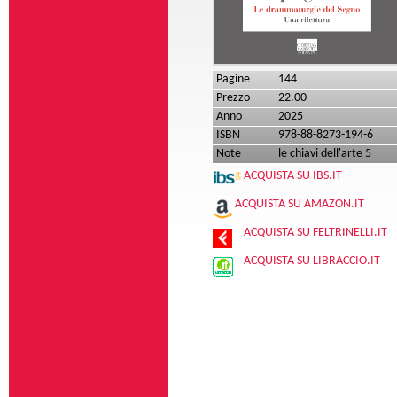
Pagine
144
Prezzo
22.00
Anno
2025
ISBN
978-88-8273-194-6
Note
le chiavi dell'arte 5
ACQUISTA SU IBS.IT
ACQUISTA SU AMAZON.IT
ACQUISTA SU FELTRINELLI.IT
ACQUISTA SU LIBRACCIO.IT