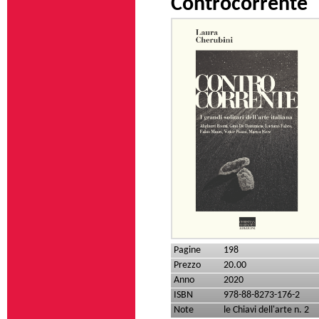
Controcorrente
Pagine
198
Prezzo
20.00
Anno
2020
ISBN
978-88-8273-176-2
Note
le Chiavi dell'arte n. 2